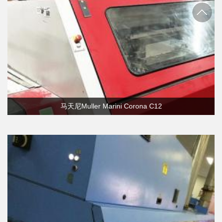
马天尼Muller Marini Corona C12