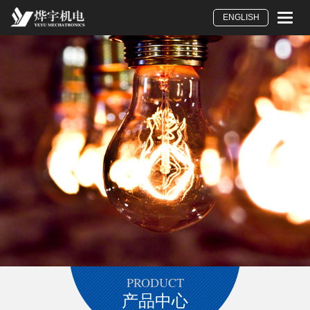
Toggle
ENGLISH
naviga
PRODUCT
产品中心