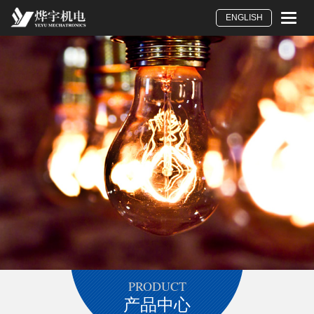
Toggle
ENGLISH
naviga
PRODUCT
产品中心