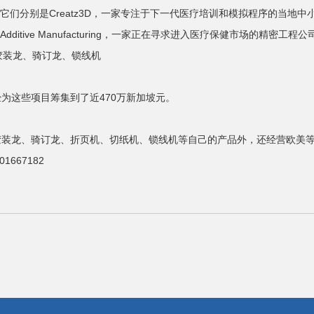
是Creatz3D，一家专注于下一代医疗培训和模拟程序的当地中小企业;Do
dditive Manufacturing，一家正在寻求进入医疗保健市场的精密工程公司;O
。胶装龙、骑订龙、锁线机
为这些项目筹集到了近470万新加坡元。
胶装龙
、
骑订龙
、折页机、切纸机、
锁线机
等自己的产品外，还经营欧美
667182